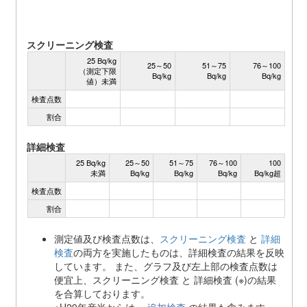
スクリーニング検査
25 Bq/kg
25～50
51～75
76～100
（測定下限
Bq/kg
Bq/kg
Bq/kg
値）未満
検査点数
割合
詳細検査
25 Bq/kg
25～50
51～75
76～100
100
未満
Bq/kg
Bq/kg
Bq/kg
Bq/kg超
検査点数
割合
測定値及び検査点数は、
スクリーニング検査
と
詳細
検査
の両方を実施したものは、詳細検査の結果を反映
しています。 また、グラフ及び左上部の検査点数は
便宜上、スクリーニング検査 と 詳細検査 (※)の結果
を合算しております。
※H29年産米からは、
追加検査
の結果も含みます。